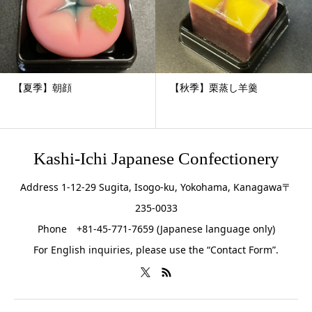
【夏季】朝顔
【秋季】栗蒸し羊羹
Kashi-Ichi Japanese Confectionery
Address 1-12-29 Sugita, Isogo-ku, Yokohama, Kanagawa〒
235-0033
Phone +81-45-771-7659 (Japanese language only)
For English inquiries, please use the “Contact Form”.