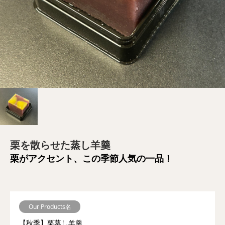
栗を散らせた蒸し羊羹
栗がアクセント、この季節人気の一品！
Our Products名
【秋季】栗蒸し羊羹