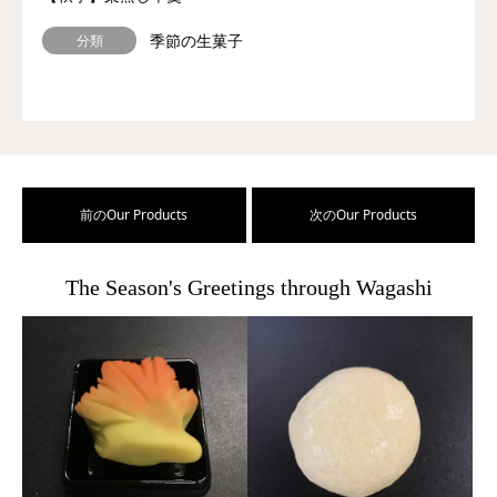
季節の生菓子
分類
前のOur Products
次のOur Products
The Season's Greetings through Wagashi